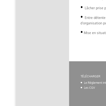
•
Lâcher prise p
•
Entre détente 
d’organisation po
•
Mise en situati
TÉLÉCHARGER
Le Réglement int
Les CGV