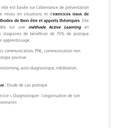
:
elle est basée sur l’alternance de présentation
e mises en situations et d’
exercices issus de
thodes de Bien-être et apports théoriques
.
Elle
ndée sur une
méthode Active Learning
en
x stagiaires de bénéficier de 75% de pratique
ur apprentissage.
ss communication, PNL, communication non
ologie positive
instorming, auto-diagnostique, méditation,
ue :
Etude de cas pratique
cice « Diagnostiquer l’organisation de son
tionnaire)