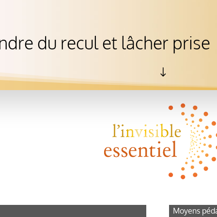
ndre du recul et lâcher prise
"
Moyens péda