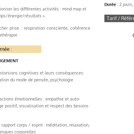
Durée :
2 jours,
oriser les différentes activités : mind map et
mps/énergie/résultats »
Tarif / Référ
er prise : respiration consciente, cohérence
athérapie
née :
ANGEMENT
storsions cognitives et leurs conséquences:
sation du mode de pensée, psychologie
actions émotionnelles : empathie et auto-
e positif, visualisation et respect des besoins
apport corps / esprit : méditation, relaxation,
atiques corporelles