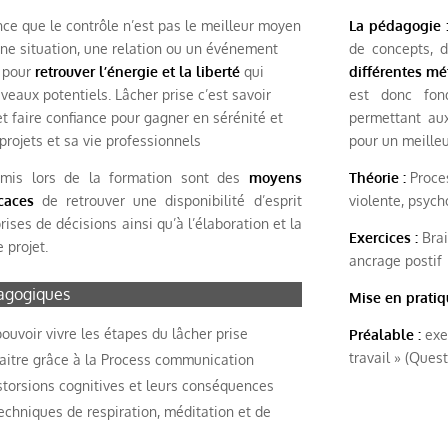
ce que le contrôle n’est pas le meilleur moyen
La pédagogie 
ne situation, une relation ou un événement
de concepts, d
 pour
retrouver l’énergie et la liberté
qui
différentes mé
veaux potentiels. Lâcher prise c’est savoir
est donc fo
et faire confiance pour gagner en sérénité et
permettant au
projets et sa vie professionnels
pour un meille
nsmis lors de la formation sont des
moyens
Théorie :
Proce
caces
de retrouver une disponibilité d’esprit
violente, psych
ises de décisions ainsi qu’à l’élaboration et la
Exercices :
Bra
 projet.
ancrage postif
agogiques
Mise en pratiq
ouvoir vivre les étapes du lâcher prise
Préalable :
exer
travail » (Ques
aitre grâce à la Process communication
storsions cognitives et leurs conséquences
techniques de respiration, méditation et de