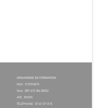
ORGANISME DE FORMATION
NDA : 1175194075
Siret : 887 672 186 00012
APE : 8559A
TÉLÉPHONE : 07 67 37 13 15