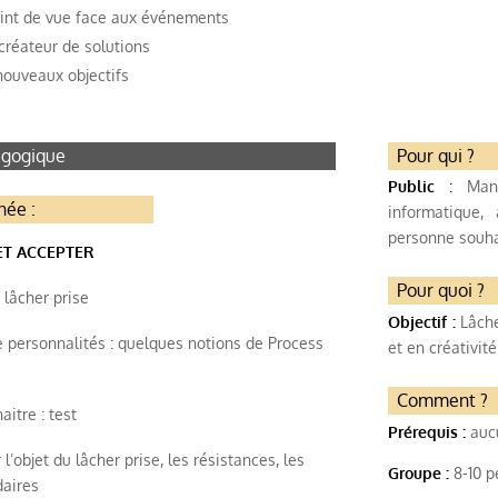
int de vue face aux événements
 créateur de solutions
nouveaux objectifs
gogique
Pour qui ?
Public
:
Manag
née :
informatique, 
personne souha
T ACCEPTER
Pour quoi ?
lâcher prise
Objectif :
Lâche
 personnalités : quelques notions de Process
et en créativité
Comment ?
itre : test
Prérequis :
auc
’objet du lâcher prise, les résistances, les
Groupe :
8-10 
daires