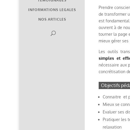
TEMOIGNAGES
Prendre conscien
INFORMATIONS LEGALES
de transformer u
NOS ARTICLES
est fondamental
ouvrent à de nou
tourner la page 
mieux gérer ses 
Les outils tra
simples et effi
nécessaire aux pr
concrétisation de
Objectifs péd
Connaitre et p
Mieux se conn
Evaluer ses di
Pratiquer les 
relaxation