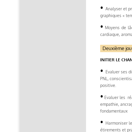
•
Analyser et pri
graphiques « te
•
Moyens de lâch
cardiaque, arom
Deuxième jour
INITIER LE CH
•
Evaluer ses di
PNL, conscienti
positive.
•
Evaluer les ré
empathie, ancrag
fondamentaux
•
Harmoniser le r
étirements et pr