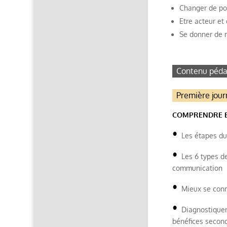
Changer de po
Etre acteur et
Se donner de 
Contenu péda
Première jour
COMPRENDRE E
•
Les étapes du 
•
Les 6 types de
communication
•
Mieux se conna
•
Diagnostiquer l
bénéfices secon